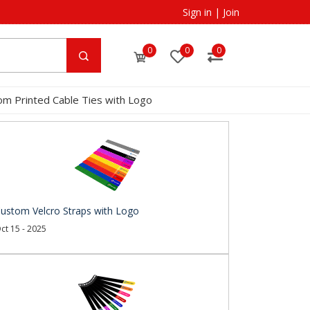
Sign in
|
Join
0
0
0
om Printed Cable Ties with Logo
ustom Velcro Straps with Logo
ct 15 - 2025