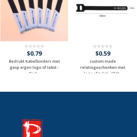
$0.79
$0.59
Bedrukt Kabelbinders met
custom made
gesp eigen logo of tekst -
relatiegeschenken met
Bed...
logo of tekst - Klitt...
Request a Custom
Request a Custom
Quote
Quote