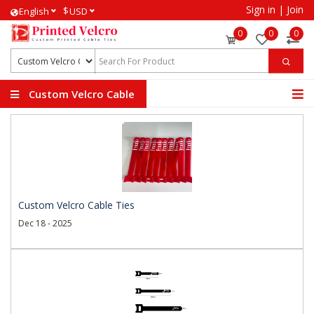
Sign in
|
Join
$
English
USD
0
0
0
Custom Velcro Cable
Ties
Custom Velcro Cable Ties
Dec 18 - 2025