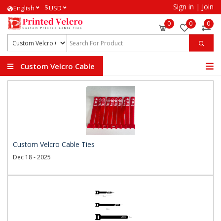
Sign in
|
Join
$
English
USD
0
0
0
Custom Velcro Cable
Ties
Custom Velcro Cable Ties
Dec 18 - 2025