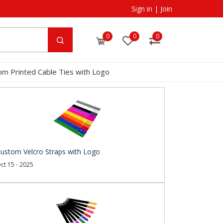
Sign in
|
Join
0
0
0
om Printed Cable Ties with Logo
ustom Velcro Straps with Logo
ct 15 - 2025