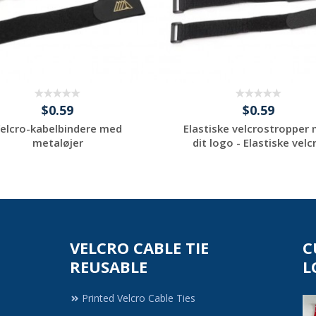
$0.59
$0.59
elcro-kabelbindere med
Elastiske velcrostropper
metaløjer
dit logo - Elastiske velcr.
Request a Custom
Request a Custom
Quote
Quote
VELCRO CABLE TIE
C
REUSABLE
L
Printed Velcro Cable Ties