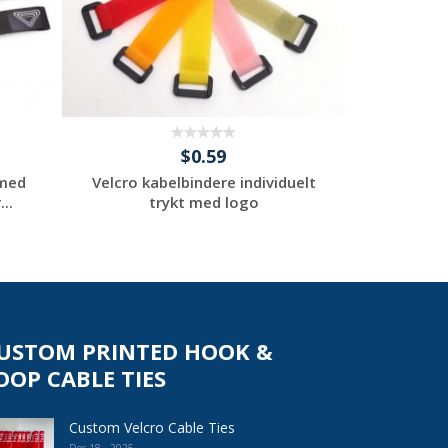
$0.59
 med
Velcro kabelbindere individuelt
Kabelbinde
..
trykt med logo
kabelbi
Request a Custom
Re
Quote
USTOM PRINTED HOOK &
OOP CABLE TIES
Custom Velcro Cable Ties