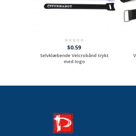
$0.59
ro - Velcro
Selvklæbende Velcrobånd trykt
V
 med ...
med logo
tom
Request a Custom
Quote