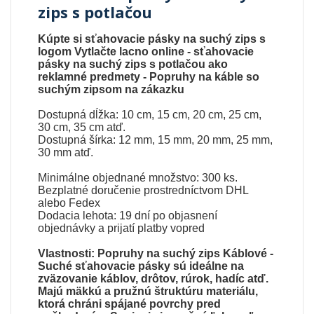
zips s potlačou
Kúpte si sťahovacie pásky na suchý zips s
logom Vytlačte lacno online - sťahovacie
pásky na suchý zips s potlačou ako
reklamné predmety - Popruhy na káble so
suchým zipsom na zákazku
Dostupná dĺžka: 10 cm, 15 cm, 20 cm, 25 cm,
30 cm, 35 cm atď.
Dostupná šírka: 12 mm, 15 mm, 20 mm, 25 mm,
30 mm atď.
Minimálne objednané množstvo: 300 ks.
Bezplatné doručenie prostredníctvom DHL
alebo Fedex
Dodacia lehota: 19 dní po objasnení
objednávky a prijatí platby vopred
Vlastnosti: Popruhy na suchý zips Káblové -
Suché sťahovacie pásky sú ideálne na
zväzovanie káblov, drôtov, rúrok, hadíc atď.
Majú mäkkú a pružnú štruktúru materiálu,
ktorá chráni spájané povrchy pred