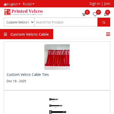
Sign in
|
Join
$
English
USD
0
0
0
Custom Velcro Cable
Ties
Custom Velcro Cable Ties
Dec 18 - 2025