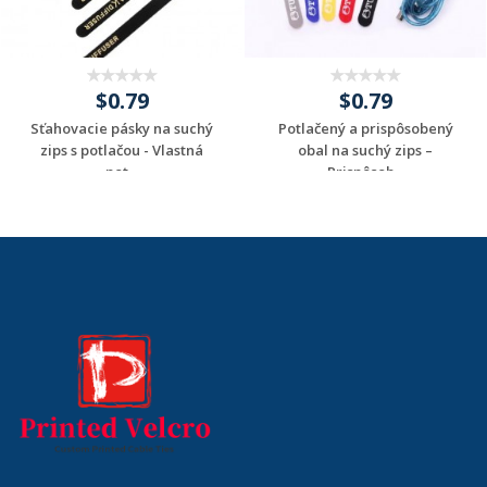
$0.79
$0.79
Sťahovacie pásky na suchý
Potlačený a prispôsobený
zips s potlačou - Vlastná
obal na suchý zips –
pot...
Prispôsob...
Request a Custom
Request a Custom
Quote
Quote