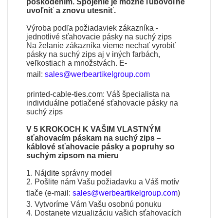
poškodením. Spojenie je možné ľubovoľne
uvoľniť a znovu utesniť.
Výroba podľa požiadaviek zákazníka -
jednotlivé sťahovacie pásky na suchý zips
Na želanie zákazníka vieme nechať vyrobiť
pásky na suchý zips aj v iných farbách,
veľkostiach a množstvách. E-
mail:
sales@werbeartikelgroup.com
printed-cable-ties.com: Váš špecialista na
individuálne potlačené sťahovacie pásky na
suchý zips
V 5 KROKOCH K VAŠIM VLASTNÝM
sťahovacím páskam na suchý zips –
káblové sťahovacie pásky a popruhy so
suchým zipsom na mieru
1. Nájdite správny model
2. Pošlite nám Vašu požiadavku a Váš motív
tlače (e-mail:
sales@werbeartikelgroup.com
)
3. Vytvoríme Vám Vašu osobnú ponuku
4. Dostanete vizualizáciu vašich sťahovacích