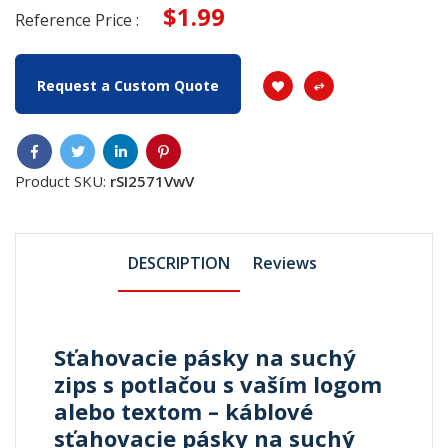
$1.99
Reference Price :
Request a Custom Quote
Product SKU:
rSI2571VwV
DESCRIPTION
Reviews
Sťahovacie pásky na suchý
zips s potlačou s vaším logom
alebo textom – káblové
sťahovacie pásky na suchý