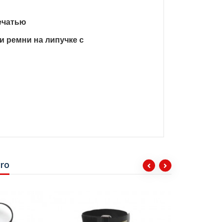
печатью
 ремни на липучке с
cro