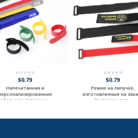
$0.79
$0.79
Напечатанная и
Ремни на липучке,
персонализированная
изготовленные на зака
кабельная стяжка на ...
Застежки-лип...
Request a Custom
Request a Custom
Quote
Quote