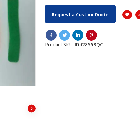
Request a Custom Quote
Product SKU:
lDd28558QC