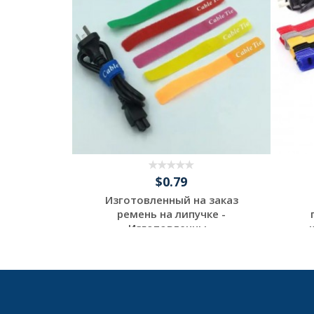
$0.79
 и ремни
Изготовленный на заказ
тлях с
ремень на липучке -
.
Изготовленны...
tom
Request a Custom
Quote