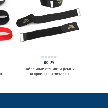
$0.79
Кабельные стяжки и ремни
Изгото
з -
на крючках и петлях с
реме
печатью ...
Из
Request a Custom
Re
Quote