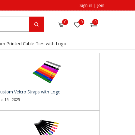
Sign in
|
Join
0
0
0
om Printed Cable Ties with Logo
ustom Velcro Straps with Logo
ct 15 - 2025