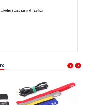
elių raiščiai ir dirželiai
cro