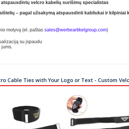
i atspausdintų velcro kabelių surišimų specialistas
telių – pagal užsakymą atspausdinti kabliukai ir kilpiniai kab
nio motyvą (el. paštas
sales@werbeartikelgroup.com
)
ualizaciją su įspaudu
i jums.
cro Cable Ties with Your Logo or Text - Custom Vel