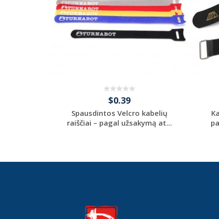
$0.39
 kabelių
Spausdintos Velcro kabelių
Ka
ipu arb...
raiščiai – pagal užsakymą at...
pa
tom
Request a Custom
Quote