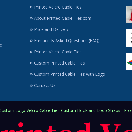
Printed Velcro Cable Ties
About Printed-Cable-Ties.com
Price and Delivery
Frequently Asked Questions (FAQ)
e
Printed Velcro Cable Ties
Custom Printed Cable Ties
Custom Printed Cable Ties with Logo
Contact Us
ustom Logo Velcro Cable Tie - Custom Hook and Loop Straps - Prom