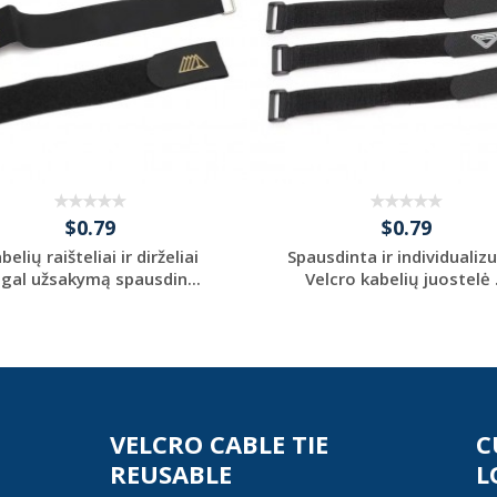
$0.79
$0.79
belių raišteliai ir dirželiai
Spausdinta ir individualiz
gal užsakymą spausdin...
Velcro kabelių juostelė .
Request a Custom
Request a Custom
Quote
Quote
VELCRO CABLE TIE
C
REUSABLE
L