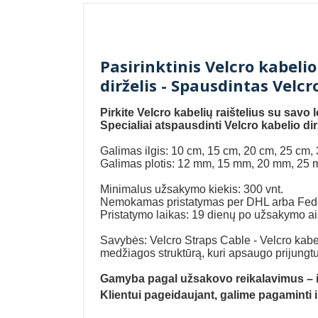
Pasirinktinis Velcro kabelio
dirželis - Spausdintas Velcro
Pirkite Velcro kabelių raištelius su savo
Specialiai atspausdinti Velcro kabelio dir
Galimas ilgis: 10 cm, 15 cm, 20 cm, 25 cm, 3
Galimas plotis: 12 mm, 15 mm, 20 mm, 25 m
Minimalus užsakymo kiekis: 300 vnt.
Nemokamas pristatymas per DHL arba Fe
Pristatymo laikas: 19 dienų po užsakymo a
Savybės: Velcro Straps Cable - Velcro kabelių
medžiagos struktūrą, kuri apsaugo prijungtu
Gamyba pagal užsakovo reikalavimus – in
Klientui pageidaujant, galime pagaminti ir