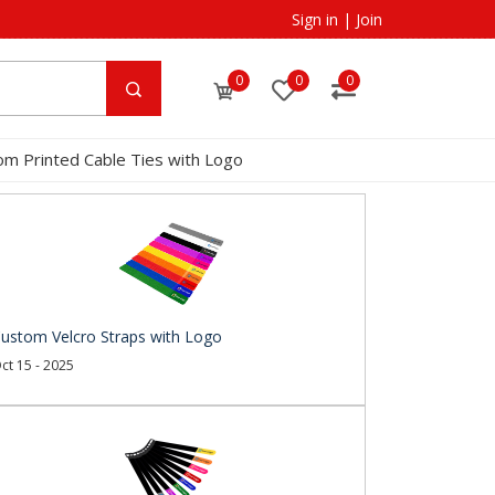
Sign in
|
Join
0
0
0
om Printed Cable Ties with Logo
ustom Velcro Straps with Logo
ct 15 - 2025