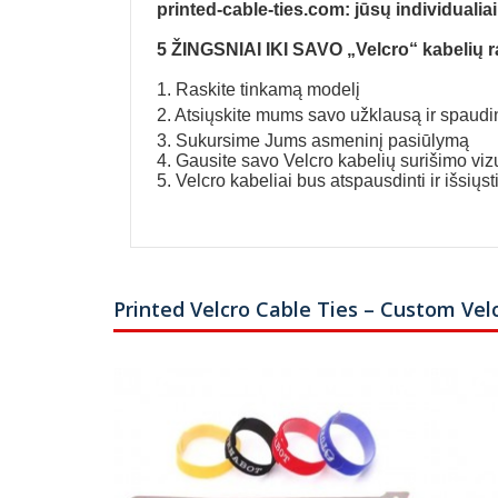
printed-cable-ties.com: jūsų individualia
5 ŽINGSNIAI IKI SAVO „Velcro“ kabelių raiš
1. Raskite tinkamą modelį
2. Atsiųskite mums savo užklausą ir spaudi
3. Sukursime Jums asmeninį pasiūlymą
4. Gausite savo Velcro kabelių surišimo viz
5. Velcro kabeliai bus atspausdinti ir išsiųst
Printed Velcro Cable Ties – Custom Vel