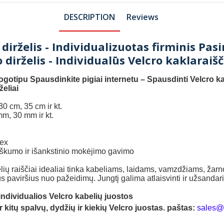
DESCRIPTION
Reviews
 dirželis - Individualizuotas firminis Pasi
 dirželis - Individualūs Velcro kaklaraišč
 logotipu Spausdinkite pigiai internetu – Spausdinti Velcro ka
želiai
0 cm, 35 cm ir kt.
m, 30 mm ir kt.
dex
iškumo ir išankstinio mokėjimo gavimo
 raiščiai idealiai tinka kabeliams, laidams, vamzdžiams, žarnoms 
s paviršius nuo pažeidimų. Jungtį galima atlaisvinti ir užsandari
dividualios Velcro kabelių juostos
 kitų spalvų, dydžių ir kiekių Velcro juostas. paštas:
sales@