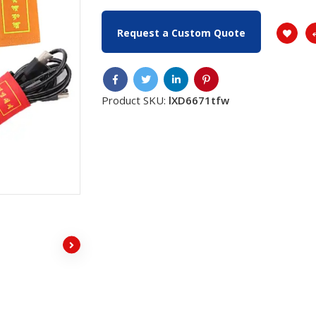
Request a Custom Quote
Product SKU:
lXD6671tfw