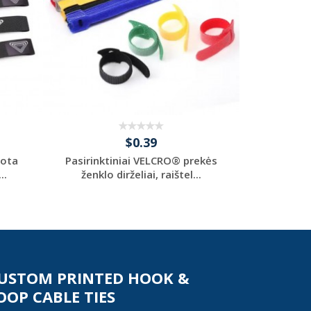
$0.39
uota
Pasirinktiniai VELCRO® prekės
Spausdi
..
ženklo dirželiai, raištel...
juostos s
Request a Custom
Re
Quote
USTOM PRINTED HOOK &
OOP CABLE TIES