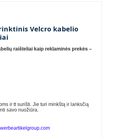
rinktinis Velcro kabelio
iai
belių raišteliai kaip reklaminės prekės –
ir tt surišti. Jie turi minkštą ir lanksčią
nti savo nuožiūra.
werbeartikelgroup.com