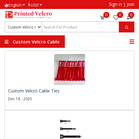
Sign in
|
Join
$
English
USD
0
0
0
Custom Velcro Cable
Ties
Custom Velcro Cable Ties
Dec 18 - 2025