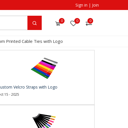
Sign in
|
Join
0
0
0
om Printed Cable Ties with Logo
ustom Velcro Straps with Logo
ct 15 - 2025