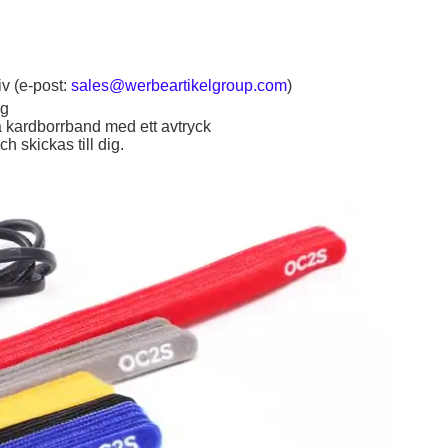
iv (e-post:
sales@werbeartikelgroup.com
)
ig
a kardborrband med ett avtryck
h skickas till dig.