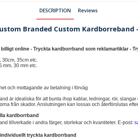
DESCRIPTION
Reviews
ustom Branded Custom Kardborreband -
illigt online
-
Tryckta kardborrband som reklamartiklar
-
Tr
, 30cm, 35cm etc.
25 mm, 30 mm etc.
rhet och mottagande av betalning i förväg
band
är idealiska för att bunta ihop kablar, ledningar, rör, slangar
orna från skador. Anslutningen kan lossas och återförslutas efte
ella kardborrband
d tillverkade i andra färger, storlekar och kvantiteter. E-post:
s
 individuellt tryckta kardborrband