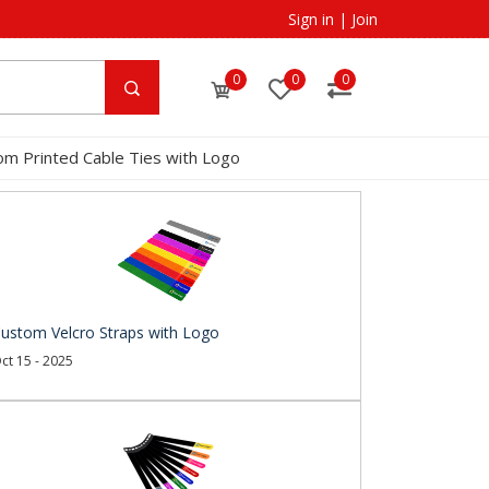
Sign in
|
Join
0
0
0
om Printed Cable Ties with Logo
ustom Velcro Straps with Logo
ct 15 - 2025